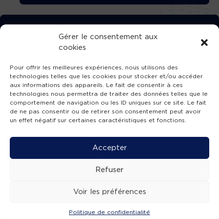
TÉLÉCHARGEZ GRATUITEMENT
Gérer le consentement aux
cookies
L’APPLICATION TVBA !
Pour offrir les meilleures expériences, nous utilisons des
technologies telles que les cookies pour stocker et/ou accéder
aux informations des appareils. Le fait de consentir à ces
technologies nous permettra de traiter des données telles que le
comportement de navigation ou les ID uniques sur ce site. Le fait
SUIVEZ-NOUS !
de ne pas consentir ou de retirer son consentement peut avoir
un effet négatif sur certaines caractéristiques et fonctions.
Charte de publication
-
Mentions légales
-
Accessibilité
-
Politique de confidentialité
-
Plan
Accepter
de site
-
SIBA
© 2026 création
Compos'it.
Refuser
Voir les préférences
Politique de confidentialité
ACTUS
ÉMISSIONS
AGENDA
WEBCAMS