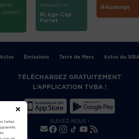
aphes
découvrir la...
#Audenge
(enfant...
#Lège-Cap
Ferret
Actus
Émissions
Terre de Mers
Actus du SIB
TÉLÉCHARGEZ GRATUITEMENT
L’APPLICATION TVBA !
SUIVEZ-NOUS !
s telles
ppareils.
es
s sur ce