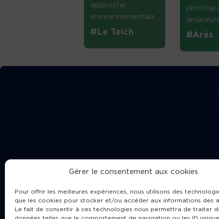
approche
photogr
environnementale....
amateurs 
#Le Teich
#Arès
Gérer le consentement aux cookies
Pour offrir les meilleures expériences, nous utilisons des technologie
que les cookies pour stocker et/ou accéder aux informations des a
Le fait de consentir à ces technologies nous permettra de traiter d
données telles que le comportement de navigation ou les ID unique