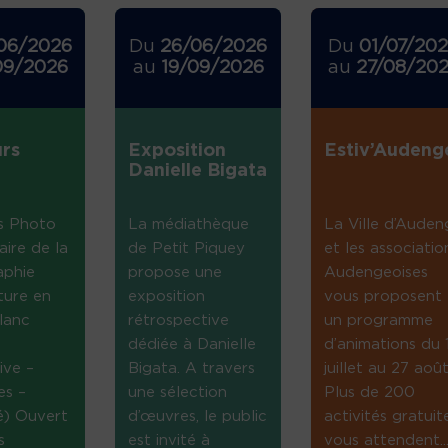
06/2026
Du
26/06/2026
Du
01/07/20
09/2026
au
19/09/2026
au
27/08/20
rs
Exposition
Estiv’Audeng
Danielle Bigata
s Photo
La médiathèque
La Ville d’Auden
aire de la
de Petit Piquey
et les associatio
aphie
propose une
Audengeoises
ture en
exposition
vous proposent
lanc
rétrospective
un programme
dédiée à Danielle
d’animations du 
ive –
Bigata. A travers
juillet au 27 août
es –
une sélection
Plus de 200
té) Ouvert
d’œuvres, le public
activités gratuit
s
est invité à
vous attendent...