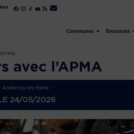
ées
Communes
Émissions
 l’APMA
rs avec l’APMA
Andernos-les-Bains -
LE
24/05/2026