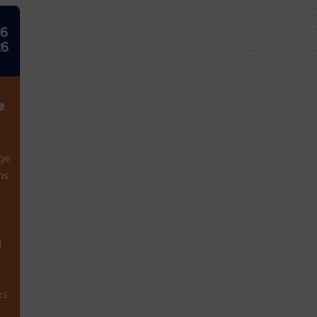
26
26
e
ge
ns
1
.
es
.