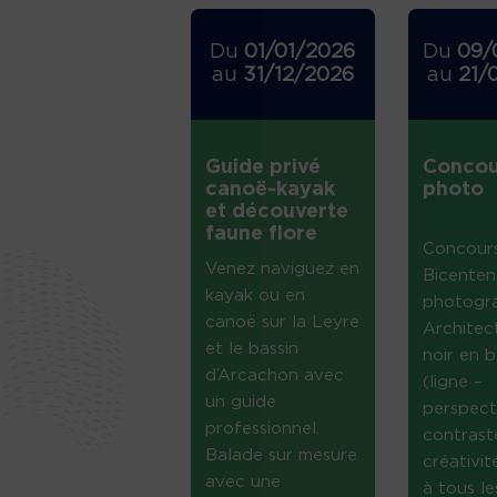
Du
01/01/2026
Du
09/
au
31/12/2026
au
21/
Guide privé
Concou
canoë-kayak
photo
et découverte
faune flore
Concour
Venez naviguez en
Bicenten
kayak ou en
photogr
canoë sur la Leyre
Architec
et le bassin
noir en b
d’Arcachon avec
(ligne –
un guide
perspect
professionnel.
contrast
Balade sur mesure
créativi
avec une
à tous le