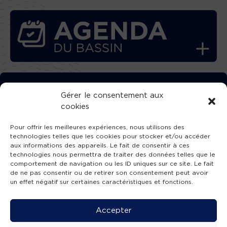
TÉLÉCHARGEZ GRATUITEMENT
Gérer le consentement aux
cookies
L’APPLICATION TVBA !
Pour offrir les meilleures expériences, nous utilisons des
technologies telles que les cookies pour stocker et/ou accéder
aux informations des appareils. Le fait de consentir à ces
technologies nous permettra de traiter des données telles que le
comportement de navigation ou les ID uniques sur ce site. Le fait
SUIVEZ-NOUS !
de ne pas consentir ou de retirer son consentement peut avoir
un effet négatif sur certaines caractéristiques et fonctions.
Charte de publication
-
Mentions légales
-
Accessibilité
-
Politique de confidentialité
-
Plan
Accepter
de site
-
SIBA
© 2026 création
Compos'it.