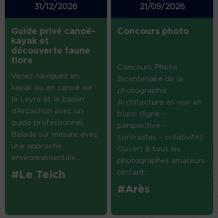
31/12/2026
21/09/2026
Guide privé canoë-
Concours photo
kayak et
découverte faune
flore
Concours Photo
Venez naviguez en
Bicentenaire de la
kayak ou en canoë sur
photographie
la Leyre et le bassin
Architecture en noir en
d’Arcachon avec un
blanc (ligne –
guide professionnel.
perspective –
Balade sur mesure avec
contrastes – créativité)
une approche
Ouvert à tous les
environnementale....
photographes amateurs
(enfant...
#Le Teich
#Arès