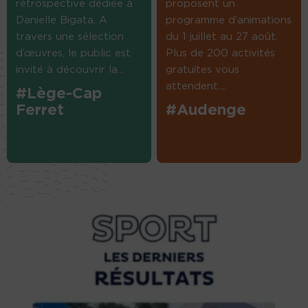
rétrospective dédiée à
proposent un
Danielle Bigata. A
programme d’animations
travers une sélection
du 1 juillet au 27 août.
d’œuvres, le public est
Plus de 200 activités
invité à découvrir la...
gratuites vous
attendent....
#Lège-Cap
Ferret
#Audenge