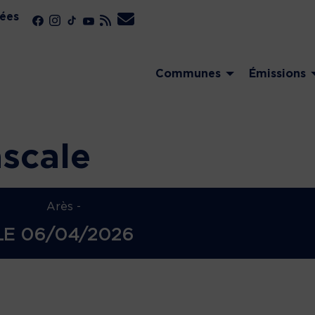
ées
Communes
Émissions
scale
Arès -
LE
06/04/2026