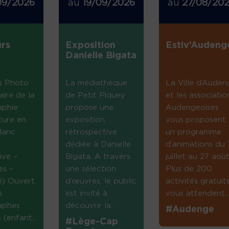
09/2026
au
19/09/2026
au
27/08/20
rs
Exposition
Estiv’Audeng
Danielle Bigata
s Photo
La médiathèque
La Ville d’Auden
aire de la
de Petit Piquey
et les associatio
aphie
propose une
Audengeoises
ture en
exposition
vous proposent
lanc
rétrospective
un programme
dédiée à Danielle
d’animations du 
ive –
Bigata. A travers
juillet au 27 août
es –
une sélection
Plus de 200
té) Ouvert
d’œuvres, le public
activités gratuit
s
est invité à
vous attendent...
aphes
découvrir la...
#Audenge
(enfant...
#Lège-Cap