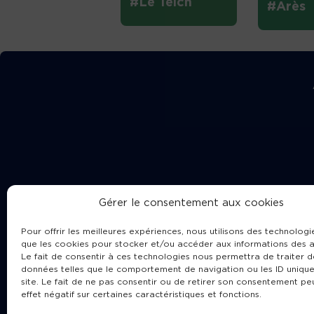
#Le Teich
#Arès
Gérer le consentement aux cookies
Pour offrir les meilleures expériences, nous utilisons des technologie
que les cookies pour stocker et/ou accéder aux informations des a
Le fait de consentir à ces technologies nous permettra de traiter d
données telles que le comportement de navigation ou les ID unique
site. Le fait de ne pas consentir ou de retirer son consentement pe
Cha
effet négatif sur certaines caractéristiques et fonctions.