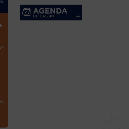
26
e
ge
ns
1
.
es
.