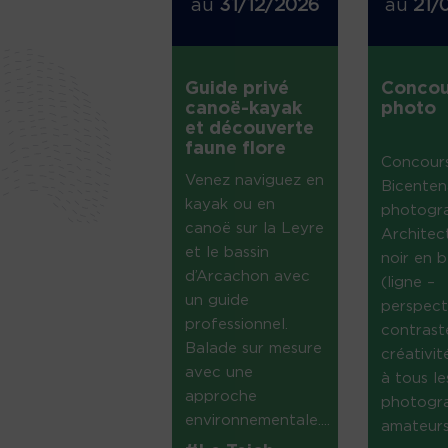
au
31/12/2026
au
21/
Guide privé
Concou
canoë-kayak
photo
et découverte
faune flore
Concour
Venez naviguez en
Bicenten
kayak ou en
photogr
canoë sur la Leyre
Architec
et le bassin
noir en b
d’Arcachon avec
(ligne –
un guide
perspect
professionnel.
contrast
Balade sur mesure
créativi
avec une
à tous le
approche
photogr
environnementale....
amateurs 