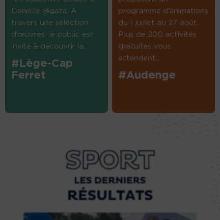
Danielle Bigata. A
programme d’animations
travers une sélection
du 1 juillet au 27 août.
d’œuvres, le public est
Plus de 200 activités
invité à découvrir la...
gratuites vous
attendent....
#Lège-Cap
Ferret
#Audenge