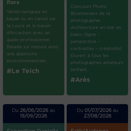
flore
Concours Photo
Venez naviguez en
Bicentenaire de la
kayak ou en canoë sur
photographie
la Leyre et le bassin
Architecture en noir en
d’Arcachon avec un
blanc (ligne –
guide professionnel.
perspective –
Balade sur mesure avec
contrastes – créativité)
une approche
Ouvert à tous les
environnementale....
photographes amateurs
(enfant...
#Le Teich
#Arès
Du
26/06/2026
au
Du
01/07/2026
au
19/09/2026
27/08/2026