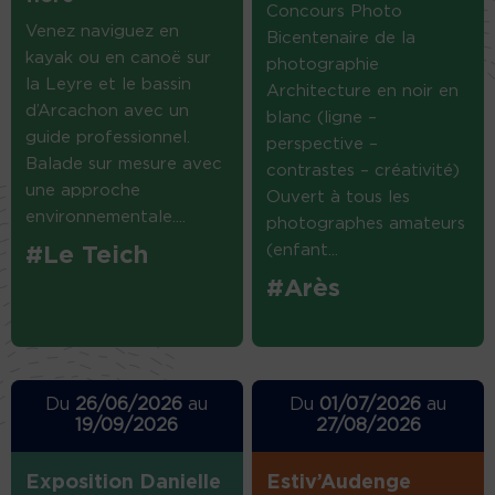
Concours Photo
Venez naviguez en
Bicentenaire de la
kayak ou en canoë sur
photographie
la Leyre et le bassin
Architecture en noir en
d’Arcachon avec un
blanc (ligne –
guide professionnel.
perspective –
Balade sur mesure avec
contrastes – créativité)
une approche
Ouvert à tous les
environnementale....
photographes amateurs
(enfant...
#Le Teich
#Arès
Du
26/06/2026
au
Du
01/07/2026
au
19/09/2026
27/08/2026
Exposition Danielle
Estiv’Audenge