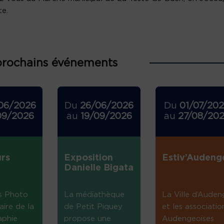
te.
prochains événements
06/2026
Du
26/06/2026
Du
01/07/20
09/2026
au
19/09/2026
au
27/08/20
rs
Exposition
Estiv’Audeng
Danielle Bigata
s Photo
La médiathèque
La Ville d’Auden
aire de la
de Petit Piquey
et les associatio
aphie
propose une
Audengeoises