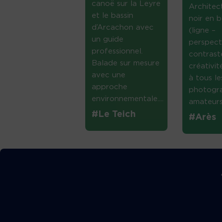
canoë sur la Leyre
Architec
et le bassin
noir en b
d’Arcachon avec
(ligne –
un guide
perspect
professionnel.
contrast
Balade sur mesure
créativi
avec une
à tous le
approche
photogr
environnementale....
amateurs 
#Le Teich
#Arès