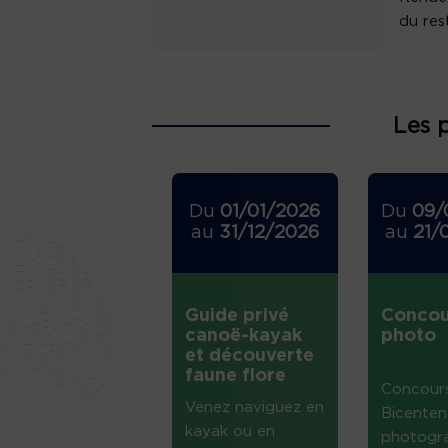
du res
Les 
Du
01/01/2026
Du
09/
au
31/12/2026
au
21/
Guide privé
Concou
canoë-kayak
photo
et découverte
faune flore
Concour
Venez naviguez en
Bicenten
kayak ou en
photogr