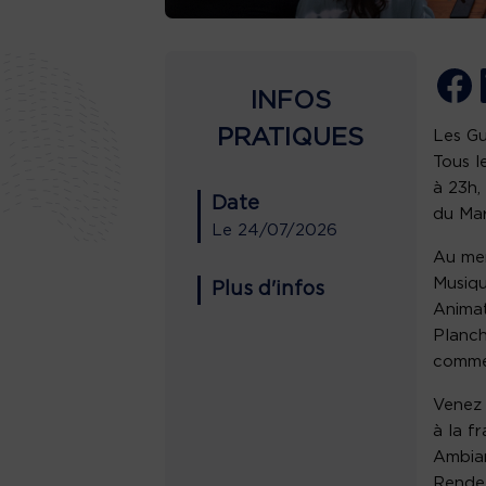
INFOS
PRATIQUES
Les Gu
Tous l
à 23h,
Date
du Mar
Le
24/07/2026
Au me
Musiqu
Plus d'infos
Animat
Planch
comme
Venez 
à la f
Ambian
Rendez