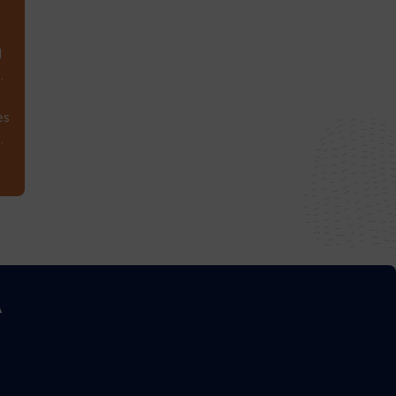
1
.
es
.
A