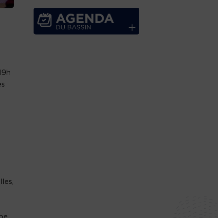
 19h
es
les,
upe