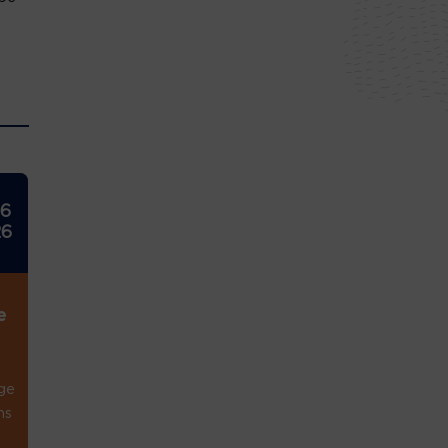
26
26
e
ge
ns