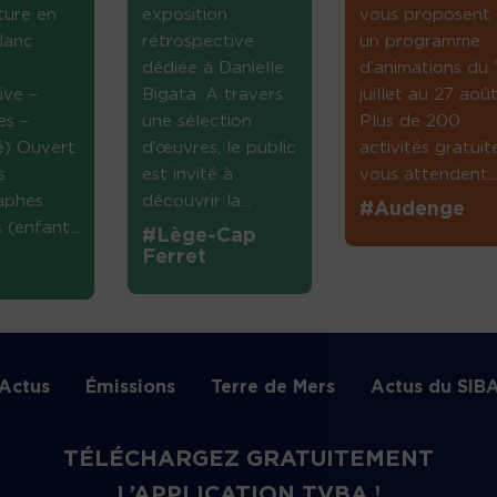
ture en
exposition
vous proposent
lanc
rétrospective
un programme
dédiée à Danielle
d’animations du 
ive –
Bigata. A travers
juillet au 27 août
es –
une sélection
Plus de 200
té) Ouvert
d’œuvres, le public
activités gratuit
s
est invité à
vous attendent...
aphes
découvrir la...
#Audenge
(enfant...
#Lège-Cap
Ferret
Actus
Émissions
Terre de Mers
Actus du SIB
TÉLÉCHARGEZ GRATUITEMENT
L’APPLICATION TVBA !