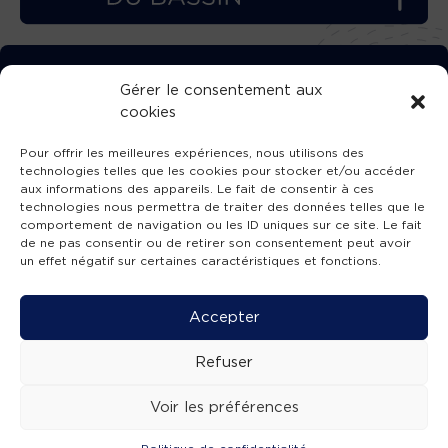
TÉLÉCHARGEZ GRATUITEMENT
Gérer le consentement aux
cookies
L’APPLICATION TVBA !
Pour offrir les meilleures expériences, nous utilisons des
technologies telles que les cookies pour stocker et/ou accéder
aux informations des appareils. Le fait de consentir à ces
technologies nous permettra de traiter des données telles que le
comportement de navigation ou les ID uniques sur ce site. Le fait
SUIVEZ-NOUS !
de ne pas consentir ou de retirer son consentement peut avoir
un effet négatif sur certaines caractéristiques et fonctions.
Charte de publication
-
Mentions légales
-
Accessibilité
-
Politique de confidentialité
-
Plan
Accepter
de site
-
SIBA
© 2026 création
Compos'it.
Refuser
Voir les préférences