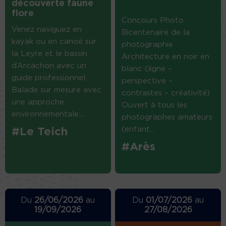
découverte faune
flore
Concours Photo
Venez naviguez en
Bicentenaire de la
kayak ou en canoë sur
photographie
la Leyre et le bassin
Architecture en noir en
d’Arcachon avec un
blanc (ligne –
guide professionnel.
perspective –
Balade sur mesure avec
contrastes – créativité)
une approche
Ouvert à tous les
environnementale....
photographes amateurs
(enfant...
#Le Teich
#Arès
Du
26/06/2026
au
Du
01/07/2026
au
19/09/2026
27/08/2026