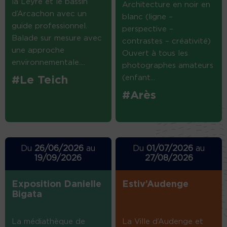
la Leyre et le bassin
Architecture en noir en
d’Arcachon avec un
blanc (ligne –
guide professionnel.
perspective –
Balade sur mesure avec
contrastes – créativité)
une approche
Ouvert à tous les
environnementale....
photographes amateurs
(enfant...
#Le Teich
#Arès
Du
26/06/2026
au
Du
01/07/2026
au
19/09/2026
27/08/2026
Exposition Danielle
Estiv’Audenge
Bigata
La médiathèque de
La Ville d’Audenge et