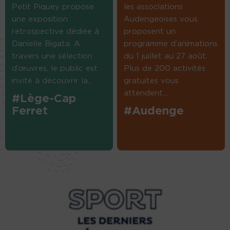
Petit Piquey propose
les associations
une exposition
Audengeoises vous
rétrospective dédiée à
proposent un
Danielle Bigata. A
programme d’animations
travers une sélection
du 1 juillet au 27 août.
d’œuvres, le public est
Plus de 200 activités
invité à découvrir la...
gratuites vous
attendent....
#Lège-Cap
Ferret
#Audenge