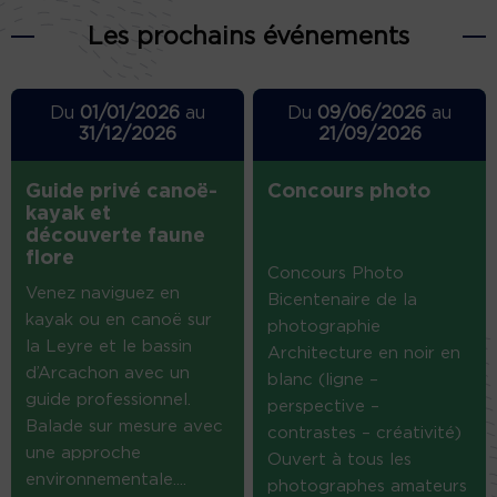
Les prochains événements
Du
01/01/2026
au
Du
09/06/2026
au
31/12/2026
21/09/2026
Guide privé canoë-
Concours photo
kayak et
découverte faune
flore
Concours Photo
Venez naviguez en
Bicentenaire de la
kayak ou en canoë sur
photographie
la Leyre et le bassin
Architecture en noir en
d’Arcachon avec un
blanc (ligne –
guide professionnel.
perspective –
Balade sur mesure avec
contrastes – créativité)
une approche
Ouvert à tous les
environnementale....
photographes amateurs