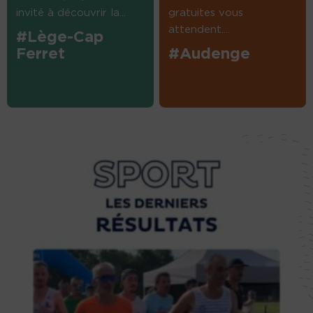
invité à découvrir la...
gratuites vous
attendent....
#Lège-Cap
Ferret
#Audenge