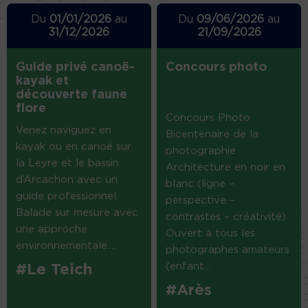
Du
01/01/2026
au
Du
09/06/2026
au
31/12/2026
21/09/2026
Guide privé canoë-
Concours photo
kayak et
découverte faune
flore
Concours Photo
Venez naviguez en
Bicentenaire de la
kayak ou en canoë sur
photographie
la Leyre et le bassin
Architecture en noir en
d’Arcachon avec un
blanc (ligne –
guide professionnel.
perspective –
Balade sur mesure avec
contrastes – créativité)
une approche
Ouvert à tous les
environnementale....
photographes amateurs
(enfant...
#Le Teich
#Arès