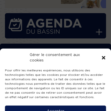
TÉLÉCHARGEZ GRATUITEMENT
Gérer le consentement aux
cookies
L’APPLICATION TVBA !
Pour offrir les meilleures expériences, nous utilisons des
technologies telles que les cookies pour stocker et/ou accéder
aux informations des appareils. Le fait de consentir à ces
technologies nous permettra de traiter des données telles que le
comportement de navigation ou les ID uniques sur ce site. Le fait
SUIVEZ-NOUS !
de ne pas consentir ou de retirer son consentement peut avoir
un effet négatif sur certaines caractéristiques et fonctions.
Charte de publication
-
Mentions légales
-
Accessibilité
-
Politique de confidentialité
-
Plan