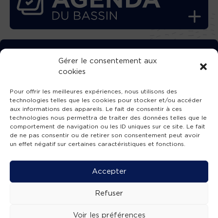
TÉLÉCHARGEZ GRATUITEMENT
Gérer le consentement aux
cookies
L’APPLICATION TVBA !
Pour offrir les meilleures expériences, nous utilisons des
technologies telles que les cookies pour stocker et/ou accéder
aux informations des appareils. Le fait de consentir à ces
technologies nous permettra de traiter des données telles que le
comportement de navigation ou les ID uniques sur ce site. Le fait
SUIVEZ-NOUS !
de ne pas consentir ou de retirer son consentement peut avoir
un effet négatif sur certaines caractéristiques et fonctions.
Charte de publication
-
Mentions légales
-
Accessibilité
-
Politique de confidentialité
-
Plan
Accepter
de site
-
SIBA
© 2026 création
Compos'it.
Refuser
Voir les préférences