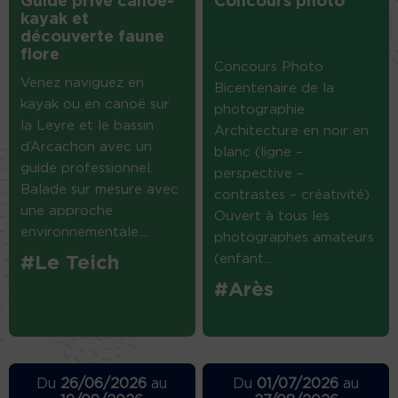
Guide privé canoë-
Concours photo
kayak et
découverte faune
flore
Concours Photo
Venez naviguez en
Bicentenaire de la
kayak ou en canoë sur
photographie
la Leyre et le bassin
Architecture en noir en
d’Arcachon avec un
blanc (ligne –
guide professionnel.
perspective –
Balade sur mesure avec
contrastes – créativité)
une approche
Ouvert à tous les
environnementale....
photographes amateurs
(enfant...
#Le Teich
#Arès
Du
26/06/2026
au
Du
01/07/2026
au