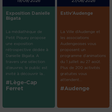
19/09/2026
27/08/2026
Exposition Danielle
Estiv’Audenge
Bigata
La médiathèque de
La Ville d’Audenge et
Petit Piquey propose
les associations
une exposition
Audengeoises vous
rétrospective dédiée à
proposent un
Danielle Bigata. A
programme d’animations
travers une sélection
du 1 juillet au 27 août.
d’œuvres, le public est
Plus de 200 activités
invité à découvrir la...
gratuites vous
attendent....
#Lège-Cap
Ferret
#Audenge