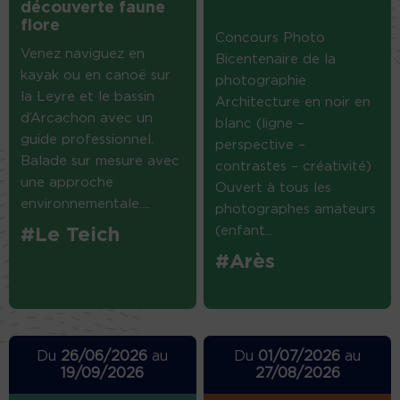
découverte faune
flore
Concours Photo
Venez naviguez en
Bicentenaire de la
kayak ou en canoë sur
photographie
la Leyre et le bassin
Architecture en noir en
d’Arcachon avec un
blanc (ligne –
guide professionnel.
perspective –
Balade sur mesure avec
contrastes – créativité)
une approche
Ouvert à tous les
environnementale....
photographes amateurs
(enfant...
#Le Teich
#Arès
Du
26/06/2026
au
Du
01/07/2026
au
19/09/2026
27/08/2026