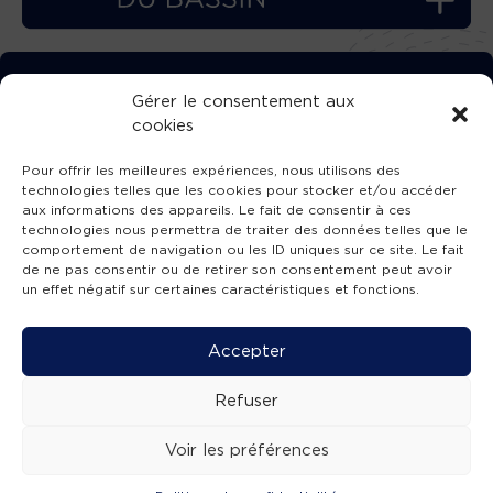
TÉLÉCHARGEZ GRATUITEMENT
Gérer le consentement aux
cookies
L’APPLICATION TVBA !
Pour offrir les meilleures expériences, nous utilisons des
technologies telles que les cookies pour stocker et/ou accéder
aux informations des appareils. Le fait de consentir à ces
technologies nous permettra de traiter des données telles que le
comportement de navigation ou les ID uniques sur ce site. Le fait
SUIVEZ-NOUS !
de ne pas consentir ou de retirer son consentement peut avoir
un effet négatif sur certaines caractéristiques et fonctions.
Charte de publication
-
Mentions légales
-
Accessibilité
-
Politique de confidentialité
-
Plan
Accepter
de site
-
SIBA
© 2026 création
Compos'it.
Refuser
Voir les préférences