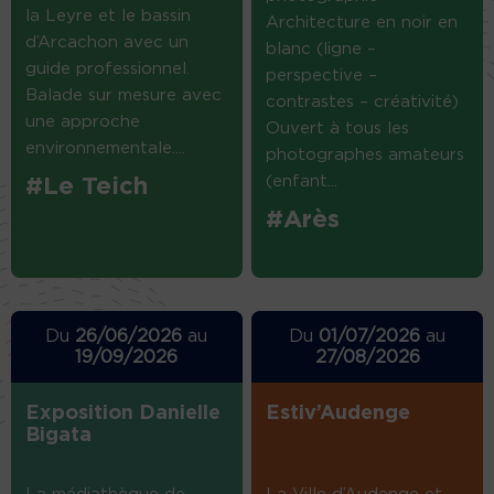
la Leyre et le bassin
Architecture en noir en
d’Arcachon avec un
blanc (ligne –
guide professionnel.
perspective –
Balade sur mesure avec
contrastes – créativité)
une approche
Ouvert à tous les
environnementale....
photographes amateurs
(enfant...
#Le Teich
#Arès
Du
26/06/2026
au
Du
01/07/2026
au
19/09/2026
27/08/2026
Exposition Danielle
Estiv’Audenge
Bigata