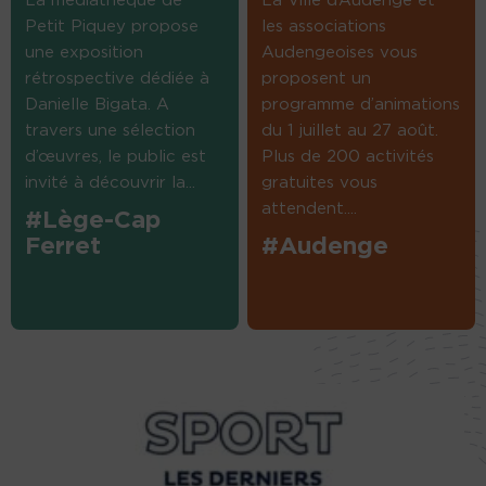
La médiathèque de
La Ville d’Audenge et
Petit Piquey propose
les associations
une exposition
Audengeoises vous
rétrospective dédiée à
proposent un
Danielle Bigata. A
programme d’animations
travers une sélection
du 1 juillet au 27 août.
d’œuvres, le public est
Plus de 200 activités
invité à découvrir la...
gratuites vous
attendent....
#Lège-Cap
Ferret
#Audenge