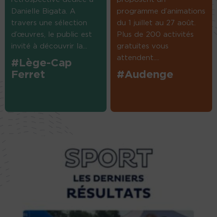
Danielle Bigata. A
programme d’animations
travers une sélection
du 1 juillet au 27 août.
d’œuvres, le public est
Plus de 200 activités
invité à découvrir la...
gratuites vous
attendent....
#Lège-Cap
Ferret
#Audenge